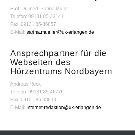
Prof. Dr. med. Sarina Müller
Telefon: 09131 85-33141
Fax: 09131 85-36857
E-Mail:
sarina.mueller@uk-erlangen.de
Ansprechpartner für die
Webseiten des
Hörzentrums Nordbayern
Andreas Reck
Telefon: 09131 85-46776
Fax: 09131 85-33833
E-Mail:
internet-redaktion@uk-erlangen.de