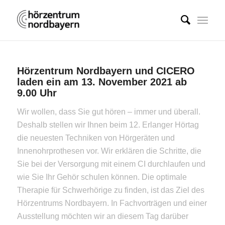
Hörzentrum Nordbayern und CICERO
laden ein am 13. November 2021 ab
9.00 Uhr
Wir wollen, dass Sie gut hören – immer und überall.
Deshalb stellen wir Ihnen beim 12. Erlanger Hörtag
die neuesten Techniken von Hörgeräten und
Innenohrprothesen vor. Wir erklären die Schritte, die
Sie bei der Versorgung mit einem CI durchlaufen und
wie Sie Ihr Gehör schulen können. Die optimale
Therapie für Schwerhörige zu finden, ist das Ziel des
Hörzentrums Nordbayern. In Fachvorträgen und einer
Ausstellung möchten wir an diesem Tag darüber